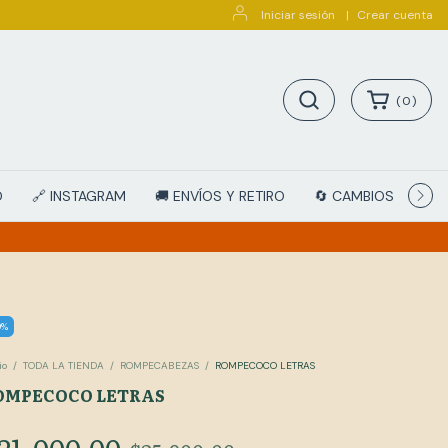
Iniciar sesión
|
Crear cuenta
(
0
)
D
🔗 INSTAGRAM
🚚 ENVÍOS Y RETIRO
🔄 CAMBIOS Y DEV
9
%
io
/
TODA LA TIENDA
/
ROMPECABEZAS
/
ROMPECOCO LETRAS
OMPECOCO LETRAS