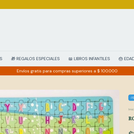
ÉS
🎁 REGALOS ESPECIALES
📖 LIBROS INFANTILES
🎂 EDA
Envíos gratis para compras superiores a $ 100.000
-
1
Inic
R