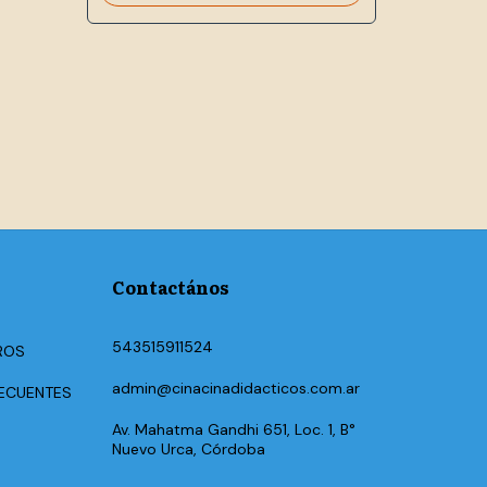
Contactános
543515911524
ROS
admin@cinacinadidacticos.com.ar
ECUENTES
Av. Mahatma Gandhi 651, Loc. 1, B°
Nuevo Urca, Córdoba