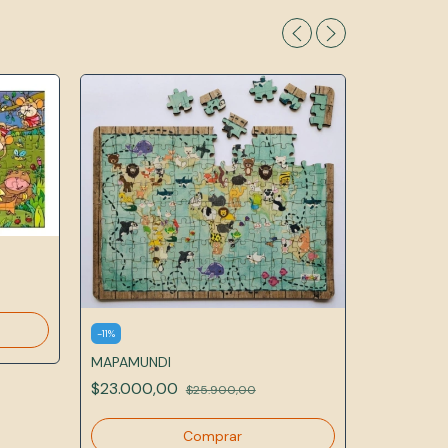
EL ESPACI
$9.050,0
-
11
%
MAPAMUNDI
$23.000,00
$25.900,00