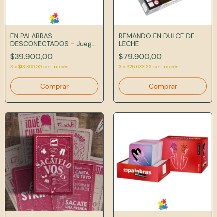
EN PALABRAS
REMANDO EN DULCE DE
DESCONECTADOS - Juego
LECHE
de Cartas
$39.900,00
$79.900,00
3
x
$13.300,00
sin interés
3
x
$26.633,33
sin interés