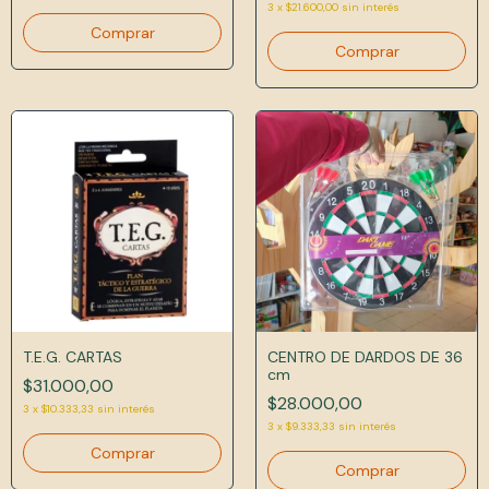
3
x
$21.600,00
sin interés
T.E.G. CARTAS
CENTRO DE DARDOS DE 36
cm
$31.000,00
$28.000,00
3
x
$10.333,33
sin interés
3
x
$9.333,33
sin interés