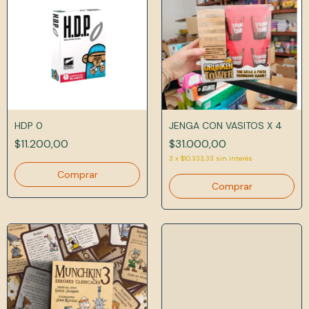
HDP 0
JENGA CON VASITOS X 4
$11.200,00
$31.000,00
3
x
$10.333,33
sin interés