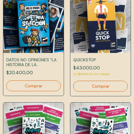
DATOS NO OPINIONES "LA
QUICKSTOP
HISTORIA DE LA
$43.000,00
SELECCIÓN"
$20.400,00
3
x
$14.333,33
sin interés