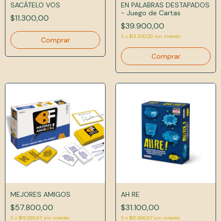
SACÁTELO VOS
EN PALABRAS DESTAPADOS
- Juego de Cartas
$11.300,00
$39.900,00
3
x
$13.300,00
sin interés
MEJORES AMIGOS
AH RE
$57.800,00
$31.100,00
3
x
$19.266,67
sin interés
3
x
$10.366,67
sin interés