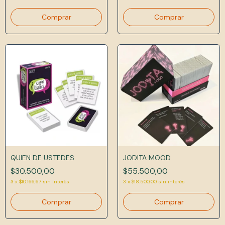
QUIEN DE USTEDES
JODITA MOOD
$30.500,00
$55.500,00
3
x
$10.166,67
sin interés
3
x
$18.500,00
sin interés