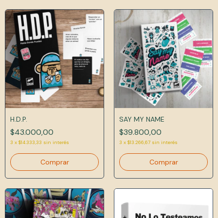
H.D.P.
SAY MY NAME
$43.000,00
$39.800,00
3
x
$14.333,33
sin interés
3
x
$13.266,67
sin interés