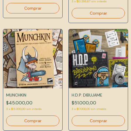
3
x
$13.266,67
sin interés
MUNCHKIN
H.D.P. DIBUJAME
$45.000,00
$51.000,00
3
x
$15.000,00
sin interés
3
x
$17.000,00
sin interés