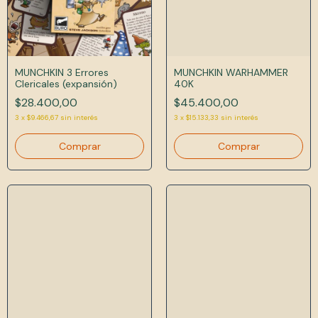
MUNCHKIN 3 Errores
MUNCHKIN WARHAMMER
Clericales (expansión)
40K
$28.400,00
$45.400,00
3
x
$9.466,67
sin interés
3
x
$15.133,33
sin interés